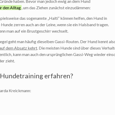
he Gründe haben. Bevor man jedoch ewig an dem Hund
r den Alltag
, um das Ziehen zunächst einzudämmen:
ispielsweise das sogenannte „Halti“ können helfen, den Hund in
Hunde zerren auch an der Leine, wenn sie ein Halsband tragen.
enn man auf ein Brustgeschirr wechselt.
 Regel geht man häufig dieselben Gassi-Routen. Der Hund kennt a
auf dem Absatz kehrt
. Die meisten Hunde sind über dieses Verhalte
entlich, kann man auch den ursprünglichen Gassi-Weg wieder einsch
er zieht.
 Hundetraining erfahren?
carda Kreickmann: