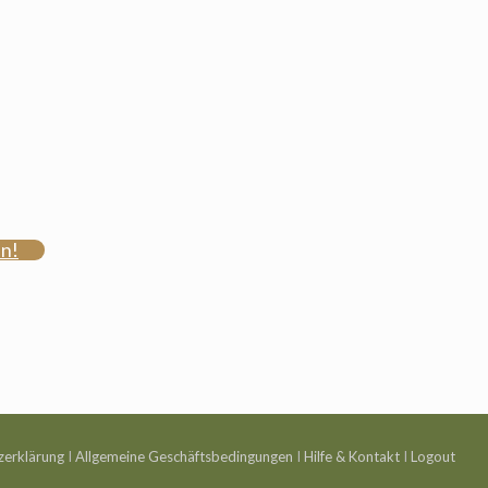
en!
zerklärung
I
Allgemeine Geschäftsbedingungen
I
Hilfe & Kontakt
I
Logout